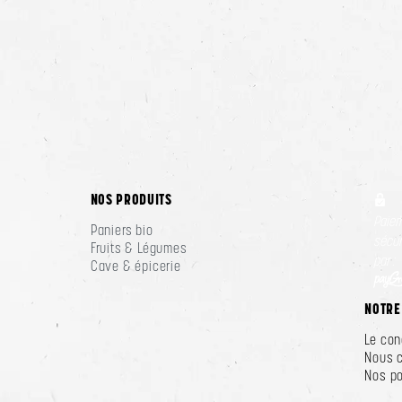
NOS PRODUITS
Paie
Paniers bio
sécur
Fruits & Légumes
par :
Cave & épicerie
NOTRE
Le con
Nous 
Nos po