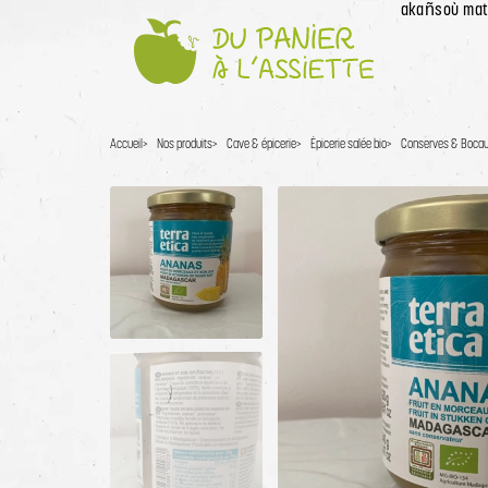
akañsoù mat!
Accueil
Accueil
Nos produits
Cave & épicerie
Épicerie salée bio
Conserves & Boca
Sélectionner une image