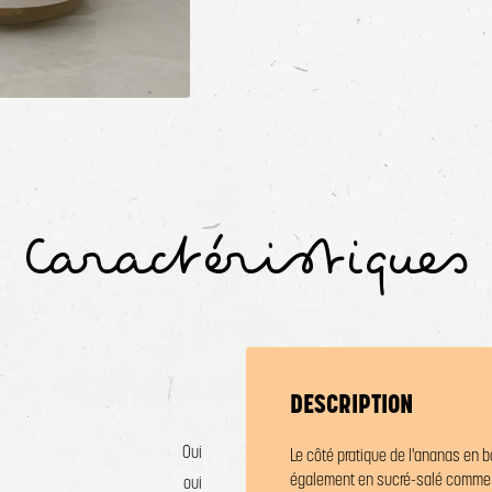
randir l'image
Agrandir l'imag
Caractéristiques
DESCRIPTION
Oui
Le côté pratique de l'ananas en b
également en sucré-salé comme s
oui