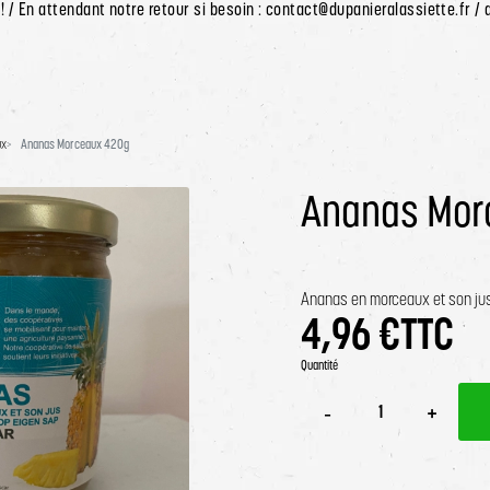
 / En attendant notre retour si besoin : contact@dupanieralassiette.fr /
ux
Ananas Morceaux 420g
Ananas Mor
Ananas en morceaux et son jus
4,96 €
TTC
Quantité
-1
+1