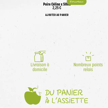
Nouveau
Poire Célina x 500G
Produit actuellement indisponible
2,25 €
AJOUTER AU PANIER
Livraison à
Nombreux points
domicile
relais