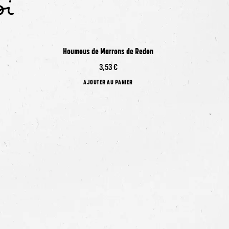
si
Houmous de Marrons de Redon
C
3,53 €
AJOUTER AU PANIER