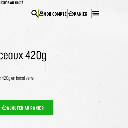
 akañsoù mat!
0
MON COMPTE
PANIER
Rechercher
Menu mobile
ceaux 420g
 420g en bocal verre
AJOUTER AU PANIER