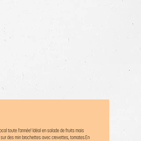
e
Agrandir l'image
ocal toute l'année! Idéal en salade de fruits mais
ur des min brochettes avec crevettes, tomates.
En