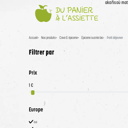
akañsoù mat!
Accueil
Accueil
Nos produits
Cave & épicerie
Épicerie sucrée bio
Petit déjeuner
Filtrer par
Prix
Europe
oui