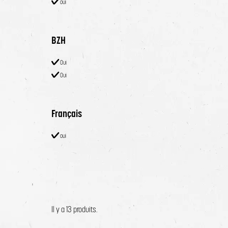
oui
BZH
Oui
Oui
Français
oui
Il y a 13 produits.