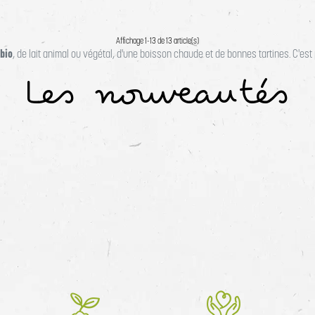
Affichage 1-13 de 13 article(s)
 bio
, de lait animal ou végétal, d'une boisson chaude et de bonnes tartines. C'es
Les nouveautés