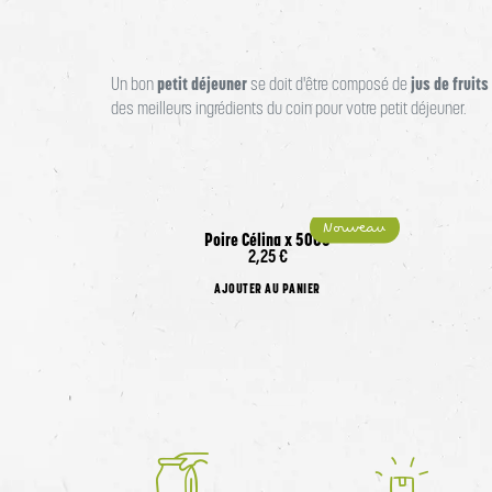
petit déjeuner
jus de fruits
Un bon
se doit d'être composé de
des meilleurs ingrédients du coin pour votre petit déjeuner.
Nouveau
Poire Célina x 500G
Produit actuellement indisponible
2,25 €
AJOUTER AU PANIER