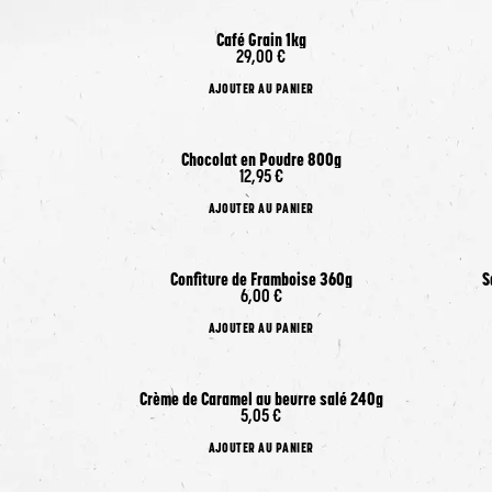
Café Grain 1kg
29,00 €
AJOUTER AU PANIER
Chocolat en Poudre 800g
12,95 €
AJOUTER AU PANIER
Confiture de Framboise 360g
S
6,00 €
AJOUTER AU PANIER
Crème de Caramel au beurre salé 240g
Produit actuellement indisponible
5,05 €
AJOUTER AU PANIER