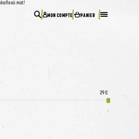
 akañsoù mat!
0
MON COMPTE
PANIER
Rechercher
Menu mobile