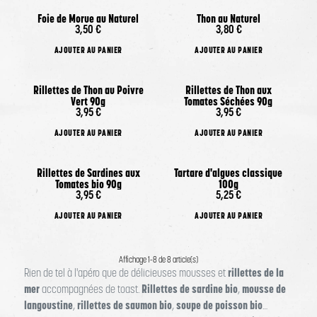
Foie de Morue au Naturel
Thon au Naturel
oui
3,50 €
3,80 €
Oui
AJOUTER AU PANIER
AJOUTER AU PANIER
Rillettes de Thon au Poivre
Rillettes de Thon aux
Français
Vert 90g
Tomates Séchées 90g
3,95 €
3,95 €
Oui
AJOUTER AU PANIER
AJOUTER AU PANIER
Rillettes de Sardines aux
Tartare d'algues classique
Tomates bio 90g
100g
3,95 €
5,25 €
AJOUTER AU PANIER
AJOUTER AU PANIER
Affichage 1-8 de 8 article(s)
rillettes de la
Rien de tel à l'apéro que de délicieuses mousses et
mer
Rillettes de sardine bio
mousse de
accompagnées de toast.
,
langoustine
rillettes de saumon bio
soupe de poisson bio
,
,
…