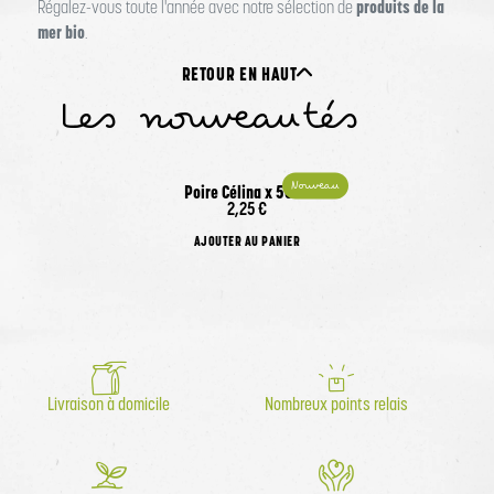
produits de la
Régalez-vous toute l'année avec notre sélection de
mer bio
.
RETOUR EN HAUT
Les nouveautés
Nouveau
Poire Célina x 500G
Produit actuellement indisponible
2,25 €
AJOUTER AU PANIER
Livraison à domicile
Nombreux points relais