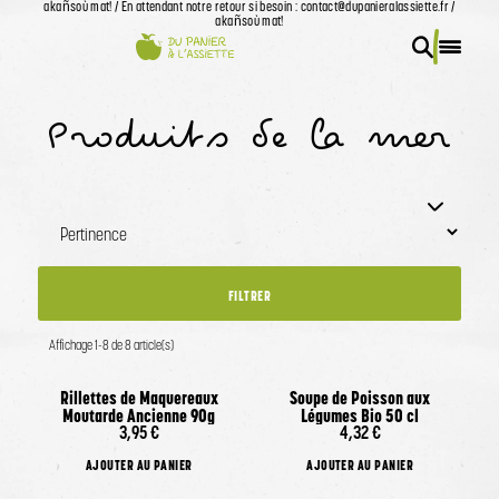
akañsoù mat! / En attendant notre retour si besoin : contact@dupanieralassiette.fr /
akañsoù mat!
Accueil
Recherch
Menu 
OK
Produits de la mer
Filtrer par
FILTRER
Prix
Affichage 1-8 de 8 article(s)
Rillettes de Maquereaux
Soupe de Poisson aux
Moutarde Ancienne 90g
Légumes Bio 50 cl
3,95 €
4,32 €
AJOUTER AU PANIER
AJOUTER AU PANIER
BZH