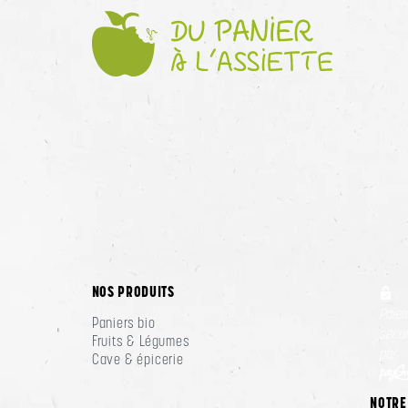
NOS PRODUITS
Paie
Paniers bio
sécur
Fruits & Légumes
par :
Cave & épicerie
NOTRE