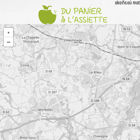
akañsoù mat!
Accueil
+
−