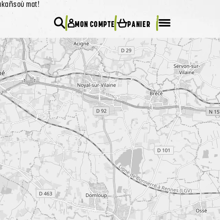
 akañsoù mat!
0
MON COMPTE
PANIER
Rechercher
Menu mobile