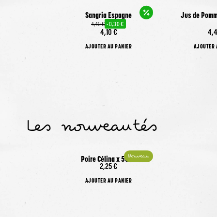
Sangria Espagne
Jus de Pomm
4,40 €
-0,30 €
4,10 €
4,4
AJOUTER AU PANIER
AJOUTER 
Les nouveautés
Nouveau
Poire Célina x 500G
Produit actuellement indisponible
2,25 €
AJOUTER AU PANIER